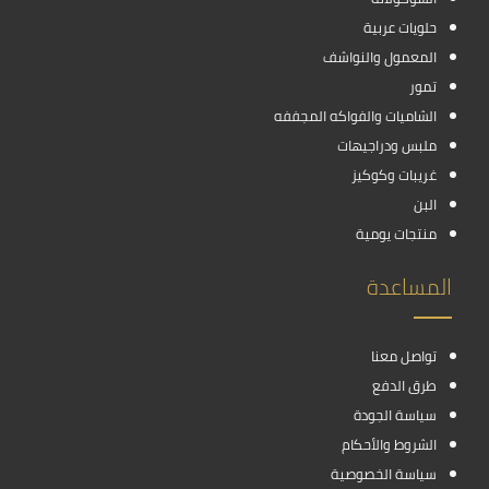
حلويات عربية
المعمول والنواشف
تمور
الشاميات والفواكه المجففه
ملبس ودراجيهات
غريبات وكوكيز
البن
منتجات يومية
المساعدة
تواصل معنا
طرق الدفع
سياسة الجودة
الشروط والأحكام
سياسة الخصوصية