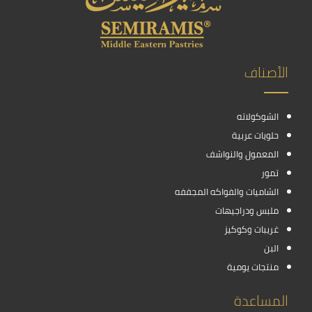
الأصناف
الشوكولاته
حلويات عربية
المعمول والنواشف
تمور
الشاميات والفواكه المجففه
ملبس ودراجيهات
غريبات وكوكيز
البن
منتجات يومية
المساعدة