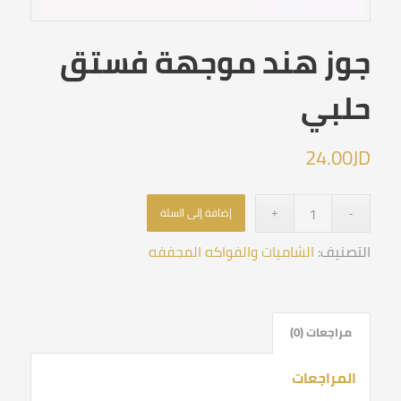
جوز هند موجهة فستق
حلبي
24.00
JD
إضافة إلى السلة
التصنيف:
الشاميات والفواكه المجففه
مراجعات (0)
المراجعات