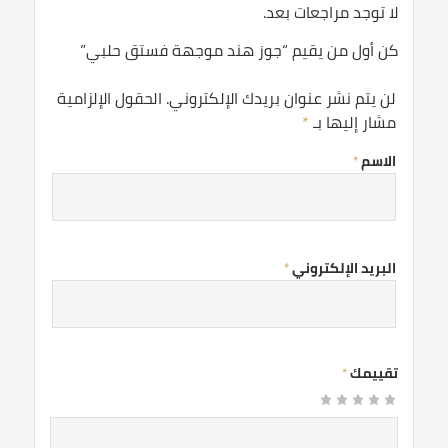
لا توجد مراجعات بعد.
كن أول من يقيم “جوز هند موجهة فستق حلبي”
لن يتم نشر عنوان بريدك الإلكتروني.
الحقول الإلزامية
مشار إليها بـ
*
الاسم
*
البريد الإلكتروني
*
تقييمك
*
1
2
3 من
4 من
5 من أصل 5
من
من
نجوم
أصل 5
أصل 5