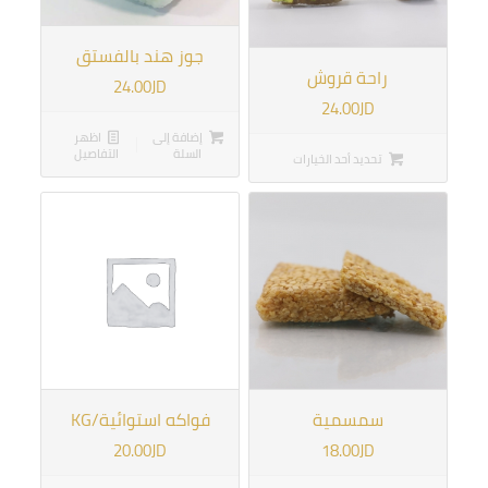
جوز هند بالفستق
راحة قروش
24.00
JD
24.00
JD
إضافة إلى
اظهر
السلة
التفاصيل
تحديد أحد الخيارات
سمسمية
فواكه استوائية/KG
20.00
JD
18.00
JD