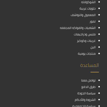
الشوكولاته
حلويات عربية
المعمول والنواشف
تمور
الشاميات والفواكه المجففه
ملبس ودراجيهات
غريبات وكوكيز
البن
منتجات يومية
المساعدة
تواصل معنا
طرق الدفع
سياسة الجودة
الشروط والأحكام
سياسة الخصوصية