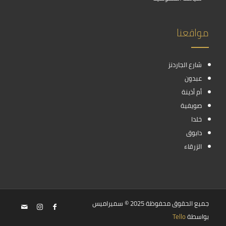
مواقعنا
شارع الجاردنز
عبدون
أم أذينة
صويفية
خلدا
دابوق
الزرقاء
جميع الحقوق محفوظة 2025 © سميراميس
بواسطة
Tello