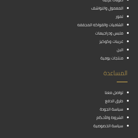
المعمول والنواشف
تمور
الشاميات والفواكه المجففه
ملبس ودراجيهات
غريبات وكوكيز
البن
منتجات يومية
المساعدة
تواصل معنا
طرق الدفع
سياسة الجودة
الشروط والأحكام
سياسة الخصوصية