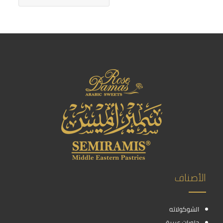
الأصناف
الشوكولاته
حلويات عربية