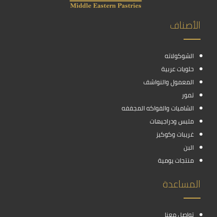
الأصناف
الشوكولاته
حلويات عربية
المعمول والنواشف
تمور
الشاميات والفواكه المجففه
ملبس ودراجيهات
غريبات وكوكيز
البن
منتجات يومية
المساعدة
تواصل معنا