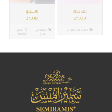
5.00
كب كيك
باتشينو
27.00
JD
27.00
JD
تحديد أحد الخيارات
إضافة إلى
اظهر
السلة
التفاصيل