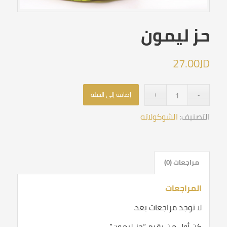
حز ليمون
27.00
JD
إضافة إلى السلة
التصنيف:
الشوكولاته
مراجعات (0)
المراجعات
لا توجد مراجعات بعد.
كن أول من يقيم “حز ليمون”