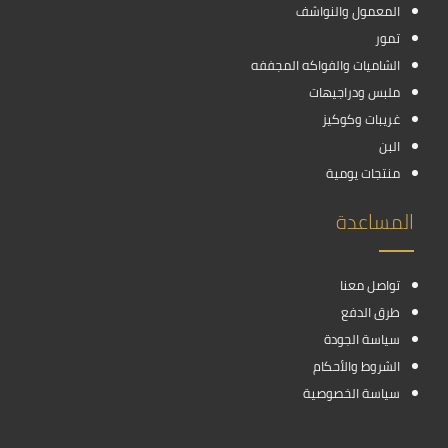
المعمول والنواشف
تمور
الشاميات والفواكه المجففه
ملبس ودراجيهات
غريبات وكوكيز
البن
منتجات يومية
المساعدة
تواصل معنا
طرق الدفع
سياسة الجودة
الشروط والأحكام
سياسة الخصوصية