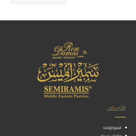
الأصناف
الشوكولاته
حلويات عربية