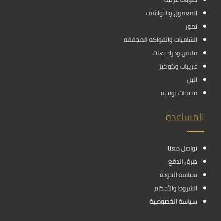
المعمول والنواشف
تمور
الشاميات والفواكه المجففه
ملبس ودراجيهات
غريبات وكوكيز
البن
منتجات يومية
المساعدة
تواصل معنا
طرق الدفع
سياسة الجودة
الشروط والأحكام
سياسة الخصوصية