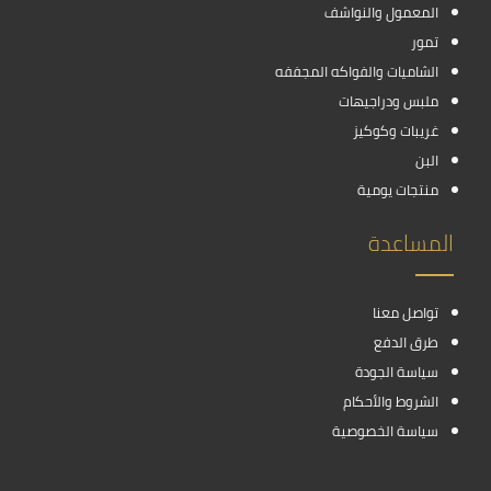
المعمول والنواشف
تمور
الشاميات والفواكه المجففه
ملبس ودراجيهات
غريبات وكوكيز
البن
منتجات يومية
المساعدة
تواصل معنا
طرق الدفع
سياسة الجودة
الشروط والأحكام
سياسة الخصوصية