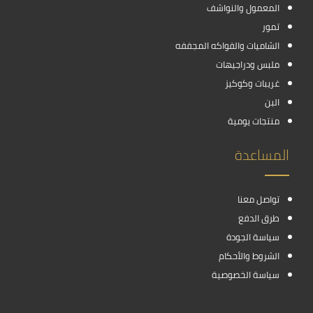
المعمول والنواشف
تمور
الشاميات والفواكه المجففه
ملبس ودراجيهات
غريبات وكوكيز
البن
منتجات يومية
المساعدة
تواصل معنا
طرق الدفع
سياسة الجودة
الشروط والأحكام
سياسة الخصوصية