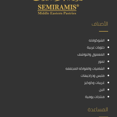
الأصناف
الشوكولاته
حلويات عربية
المعمول والنواشف
تمور
الشاميات والفواكه المجففه
ملبس ودراجيهات
غريبات وكوكيز
البن
منتجات يومية
المساعدة