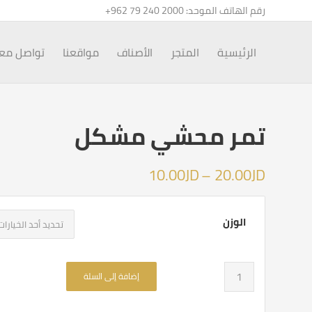
رقم الهاتف الموحد:
+962 79 240 2000
الرئيسية
المتجر
الأصناف
مواقعنا
تواصل معن
تمر محشي مشكل
نطاق
10.00
JD
–
20.00
JD
السعر:
من
الوزن
خلال
إضافة إلى السلة