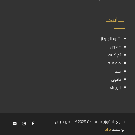
مواقعنا
شارع الجاردنز
عبدون
أم أذينة
صويفية
خلدا
دابوق
الزرقاء
جميع الحقوق محفوظة 2025 © سميراميس
بواسطة
Tello