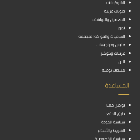
الشوكولاته
حلويات عربية
المعمول والنواشف
تمور
الشاميات والفواكه المجففه
ملبس ودراجيهات
غريبات وكوكيز
البن
منتجات يومية
المساعدة
تواصل معنا
طرق الدفع
سياسة الجودة
الشروط والأحكام
سياسة الخصوصية